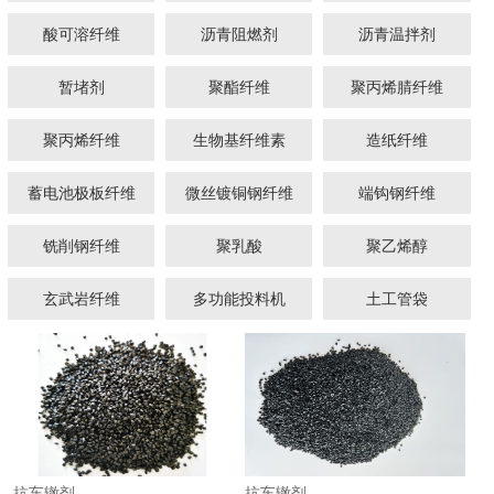
酸可溶纤维
沥青阻燃剂
沥青温拌剂
暂堵剂
聚酯纤维
聚丙烯腈纤维
聚丙烯纤维
生物基纤维素
造纸纤维
蓄电池极板纤维
微丝镀铜钢纤维
端钩钢纤维
1
2
3
铣削钢纤维
聚乳酸
聚乙烯醇
玄武岩纤维
多功能投料机
土工管袋
抗车辙剂
抗车辙剂