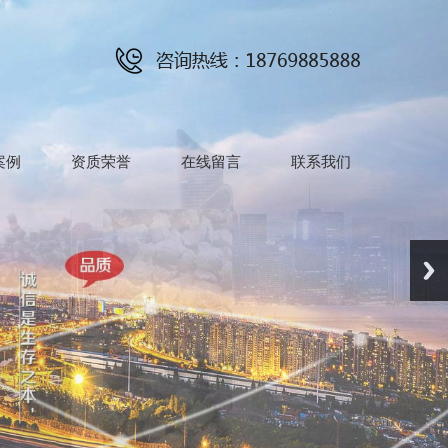
案例
资质荣誉
在线留言
联系我们