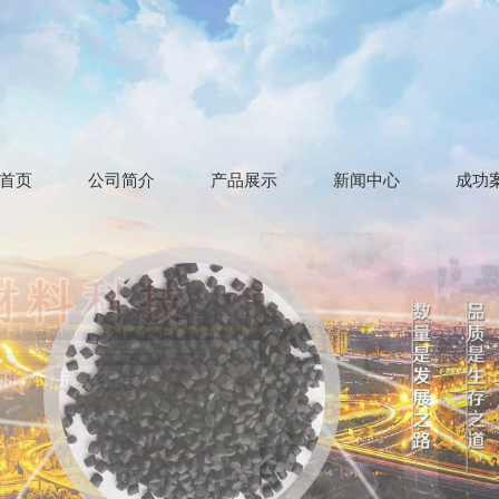
首页
公司简介
产品展示
新闻中心
成功