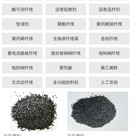
酸可溶纤维
沥青阻燃剂
沥青温拌剂
暂堵剂
聚酯纤维
聚丙烯腈纤维
聚丙烯纤维
生物基纤维素
造纸纤维
蓄电池极板纤维
微丝镀铜钢纤维
端钩钢纤维
1
2
3
铣削钢纤维
聚乳酸
聚乙烯醇
玄武岩纤维
多功能投料机
土工管袋
抗车辙剂
抗车辙剂