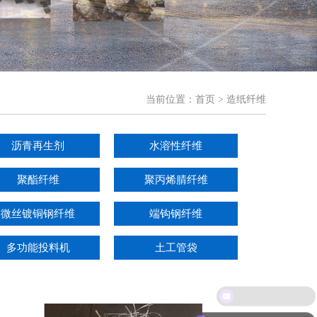
当前位置：
首页
> 造纸纤维
沥青再生剂
水溶性纤维
聚酯纤维
聚丙烯腈纤维
微丝镀铜钢纤维
端钩钢纤维
多功能投料机
土工管袋