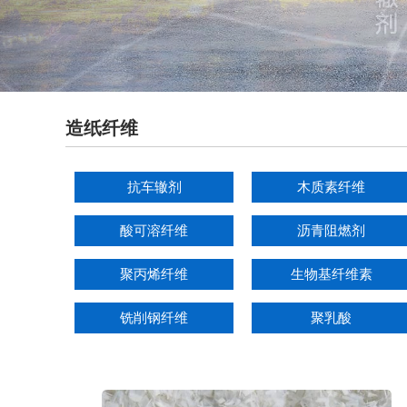
造纸纤维
抗车辙剂
木质素纤维
酸可溶纤维
沥青阻燃剂
聚丙烯纤维
生物基纤维素
铣削钢纤维
聚乳酸