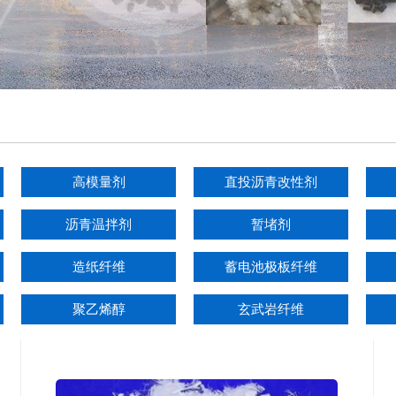
高模量剂
直投沥青改性剂
沥青温拌剂
暂堵剂
造纸纤维
蓄电池极板纤维
聚乙烯醇
玄武岩纤维